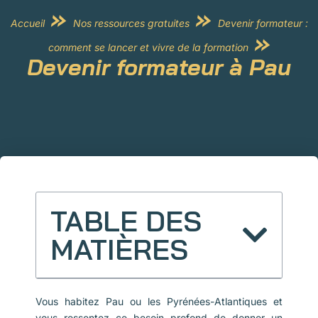
»
»
Accueil
Nos ressources gratuites
Devenir formateur :
»
comment se lancer et vivre de la formation
Devenir formateur à Pau
TABLE DES
MATIÈRES
Vous habitez Pau ou les Pyrénées-Atlantiques et
vous ressentez ce besoin profond de donner un