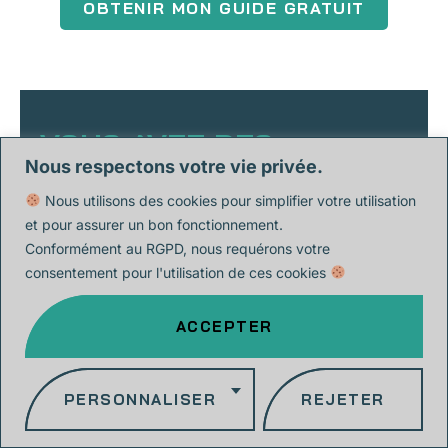
OBTENIR MON GUIDE GRATUIT
VOUS AVEZ DES
Nous respectons votre vie privée.
QUESTIONS ?
Nous utilisons des cookies pour simplifier votre utilisation
N’hésitez pas à nous contacter. Notre équipe d’experts
et pour assurer un bon fonctionnement.
en formation sera ravie de répondre à vos questions !
Conformément au RGPD, nous requérons votre
consentement pour l'utilisation de ces cookies
contact@anaia.io
0744300850
ACCEPTER
PERSONNALISER
REJETER