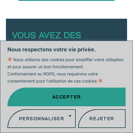
VOUS AVEZ DES
QUESTIONS ?
Nous respectons votre vie privée.
N’hésitez pas à nous contacter. Notre équipe d’experts
Nous utilisons des cookies pour simplifier votre utilisation
en formation sera ravie de répondre à vos questions !
et pour assurer un bon fonctionnement.
contact@anaia.io
Conformément au RGPD, nous requérons votre
0744300850
consentement pour l'utilisation de ces cookies
ACCEPTER
PERSONNALISER
REJETER