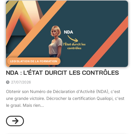
LEGISLATION DE LA FORMATION
NDA : L’ÉTAT DURCIT LES CONTRÔLES
27/07/2026
Obtenir son Numéro de Déclaration d'Activité (NDA), c'est
une grande victoire. Décrocher la certification Qualiopi, c'est
le graal. Mais rien...