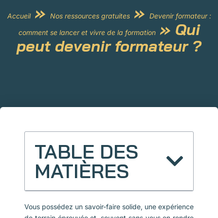
»
»
Accueil
Nos ressources gratuites
Devenir formateur :
»
Qui
comment se lancer et vivre de la formation
peut devenir formateur ?
TABLE DES
MATIÈRES
Vous possédez un savoir-faire solide, une expérience
de terrain éprouvée et, souvent sans vous en rendre